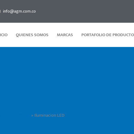
info@agm.com.co
ICIO
QUIENES SOMOS
MARCAS
PORTAFOLIO DE PRODUCTO
ON LED Y SOLAR
Iluminacion LED