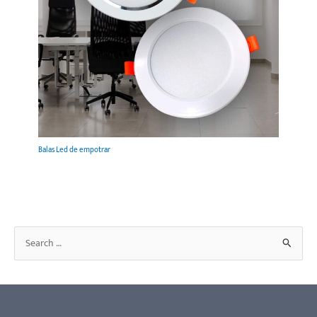
Balas Led de empotrar
B
u
s
c