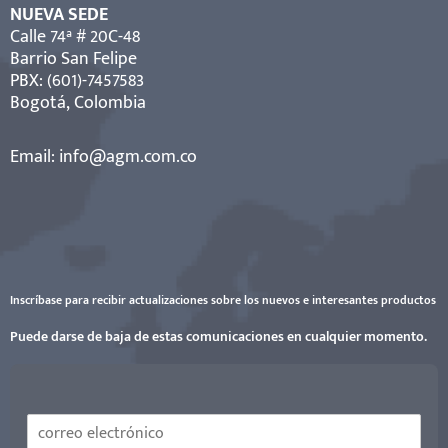
a
NUEVA SEDE
r
Calle 74ª # 20C-48
Barrio San Felipe
p
PBX: (601)-7457583
o
Bogotá, Colombia
r
:
Email:
info@agm.com.co
Inscríbase para recibir actualizaciones sobre los nuevos e interesantes productos
Puede darse de baja de estas comunicaciones en cualquier momento.
C
C
o
o