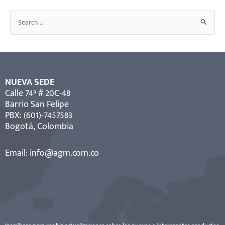
B
u
s
c
a
NUEVA SEDE
r
Calle 74ª # 20C-48
Barrio San Felipe
p
PBX: (601)-7457583
o
Bogotá, Colombia
r
:
Email:
info@agm.com.co