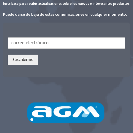
Inscríbase para recibir actualizaciones sobre los nuevos e interesantes productos
Puede darse de baja de estas comunicaciones en cualquier momento.
*
C
C
o
o
r
r
r
Suscribirme
r
e
e
o
o
e
C
l
o
e
r
c
r
t
e
r
o
ó
n
i
c