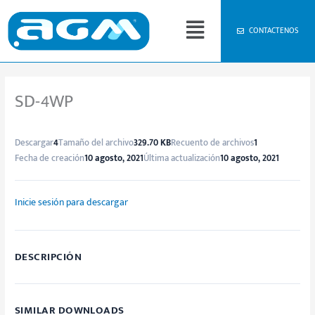
Ir
Menú
al
CONTACTENOS
contenido
SD-4WP
Descargar
4
Tamaño del archivo
329.70 KB
Recuento de archivos
1
Fecha de creación
10 agosto, 2021
Última actualización
10 agosto, 2021
Inicie sesión para descargar
DESCRIPCIÓN
SIMILAR DOWNLOADS