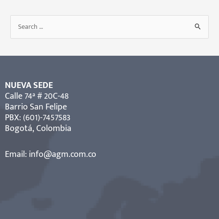
B
u
s
c
a
NUEVA SEDE
r
Calle 74ª # 20C-48
Barrio San Felipe
p
PBX: (601)-7457583
o
Bogotá, Colombia
r
:
Email:
info@agm.com.co